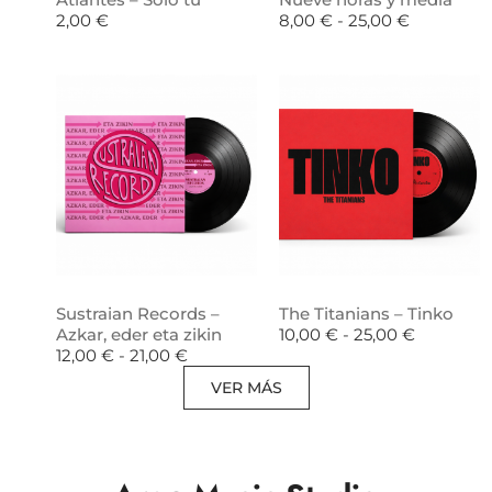
2,00
€
8,00
€
-
25,00
€
Sustraian Records –
The Titanians – Tinko
Azkar, eder eta zikin
10,00
€
-
25,00
€
12,00
€
-
21,00
€
VER MÁS