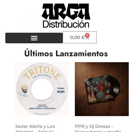
0
0,00
€
Últimos Lanzamientos
Javier Alerta y Los
PPR y Dj Dresss –
Atlantes – Solo tú
Nueve horas y media