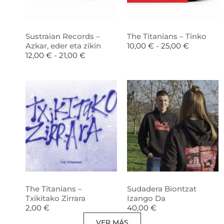
Sustraian Records –
The Titanians – Tinko
Azkar, eder eta zikin
10,00
€
-
25,00
€
12,00
€
-
21,00
€
The Titanians –
Sudadera Biontzat
Txikitako Zirrara
Izango Da
2,00
€
40,00
€
VER MÁS