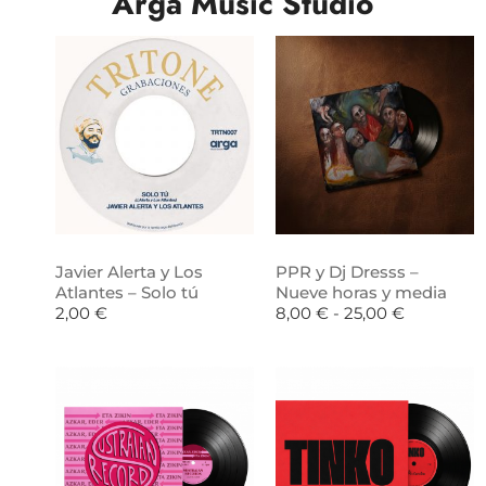
Arga Music Studio
Javier Alerta y Los
PPR y Dj Dresss –
Atlantes – Solo tú
Nueve horas y media
2,00
€
8,00
€
-
25,00
€