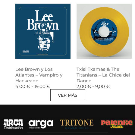
Lee Brown y Los
Txisi Txamas & The
Atlantes – Vampiro y
Titanians – La Chica del
Hackeado
Dance
4,00
€
-
19,00
€
2,00
€
-
9,00
€
VER MÁS