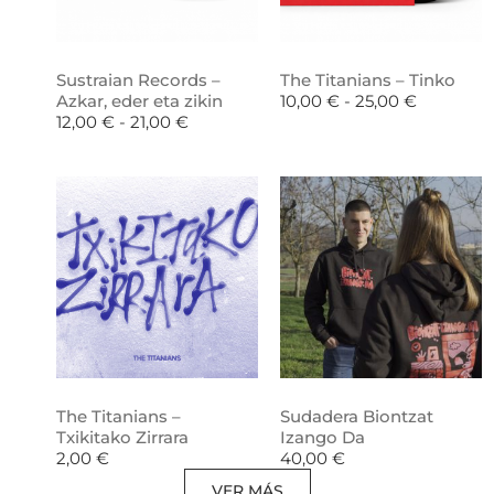
Sustraian Records –
The Titanians – Tinko
Azkar, eder eta zikin
10,00
€
-
25,00
€
12,00
€
-
21,00
€
The Titanians –
Sudadera Biontzat
Txikitako Zirrara
Izango Da
2,00
€
40,00
€
VER MÁS