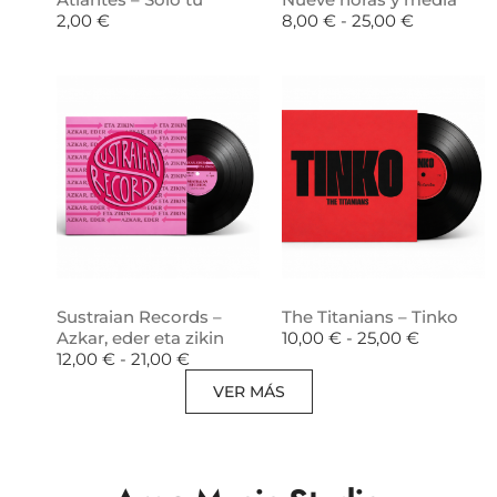
2,00
€
8,00
€
-
25,00
€
Sustraian Records –
The Titanians – Tinko
Azkar, eder eta zikin
10,00
€
-
25,00
€
12,00
€
-
21,00
€
VER MÁS