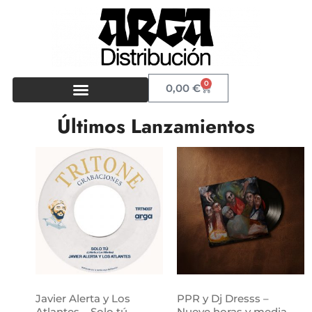
0
0,00
€
Últimos Lanzamientos
Javier Alerta y Los
PPR y Dj Dresss –
Atlantes – Solo tú
Nueve horas y media