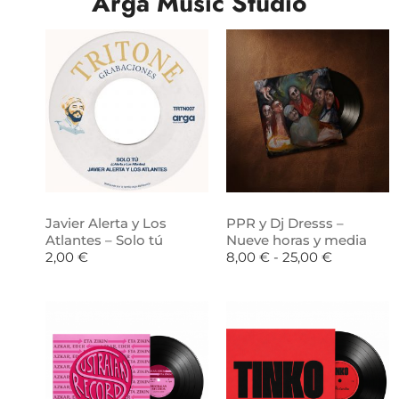
Arga Music Studio
Javier Alerta y Los
PPR y Dj Dresss –
Atlantes – Solo tú
Nueve horas y media
2,00
€
8,00
€
-
25,00
€