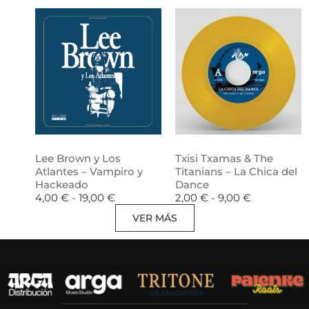
Lee Brown y Los
Txisi Txamas & The
Atlantes – Vampiro y
Titanians – La Chica del
Hackeado
Dance
4,00
€
-
19,00
€
2,00
€
-
9,00
€
VER MÁS