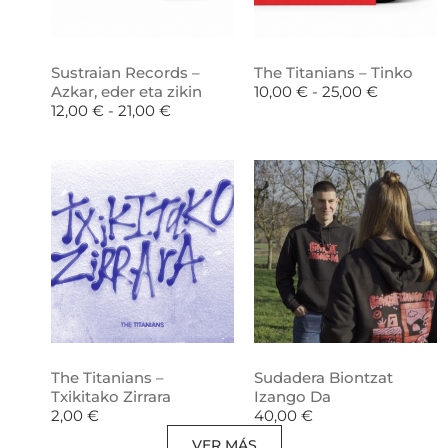
Sustraian Records –
The Titanians – Tinko
Azkar, eder eta zikin
10,00
€
-
25,00
€
12,00
€
-
21,00
€
The Titanians –
Sudadera Biontzat
Txikitako Zirrara
Izango Da
2,00
€
40,00
€
VER MÁS