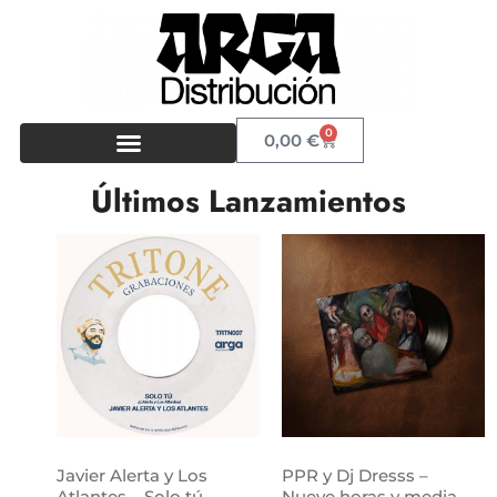
0
0,00
€
Últimos Lanzamientos
Javier Alerta y Los
PPR y Dj Dresss –
Atlantes – Solo tú
Nueve horas y media