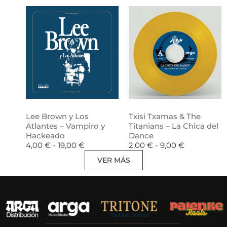
Lee Brown y Los
Txisi Txamas & The
Atlantes – Vampiro y
Titanians – La Chica del
Hackeado
Dance
4,00
€
-
19,00
€
2,00
€
-
9,00
€
VER MÁS