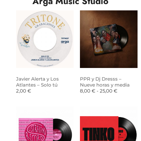
Arga Music Studio
Javier Alerta y Los
PPR y Dj Dresss –
Atlantes – Solo tú
Nueve horas y media
2,00
€
8,00
€
-
25,00
€