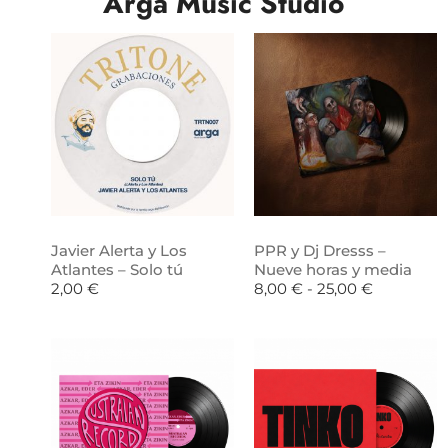
Arga Music Studio
Javier Alerta y Los
PPR y Dj Dresss –
Atlantes – Solo tú
Nueve horas y media
2,00
€
8,00
€
-
25,00
€