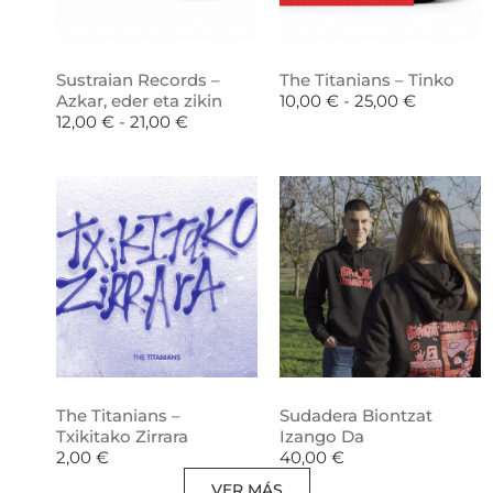
Sustraian Records –
The Titanians – Tinko
Azkar, eder eta zikin
10,00
€
-
25,00
€
12,00
€
-
21,00
€
The Titanians –
Sudadera Biontzat
Txikitako Zirrara
Izango Da
2,00
€
40,00
€
VER MÁS