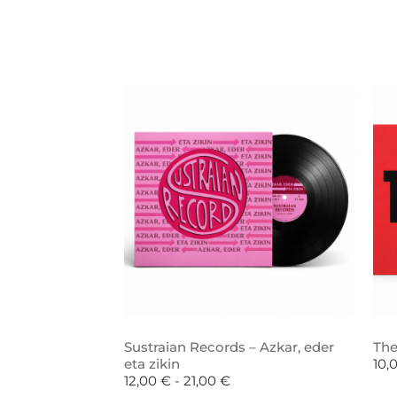
Sustraian Records – Azkar, eder
The
eta zikin
10,
12,00
€
-
21,00
€