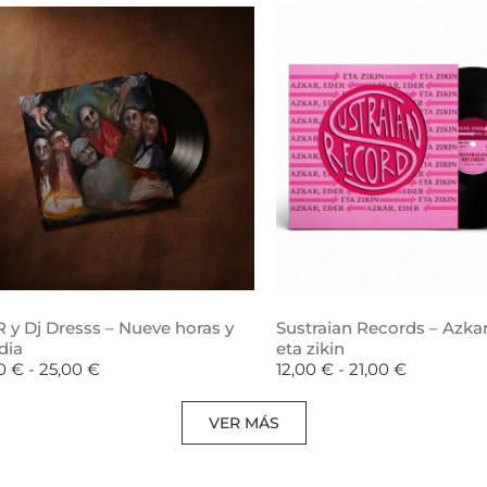
 y Dj Dresss – Nueve horas y
Sustraian Records – Azkar
dia
eta zikin
00
€
-
25,00
€
12,00
€
-
21,00
€
VER MÁS