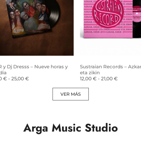
 y Dj Dresss – Nueve horas y
Sustraian Records – Azkar
dia
eta zikin
00
€
-
25,00
€
12,00
€
-
21,00
€
VER MÁS
Arga Music Studio