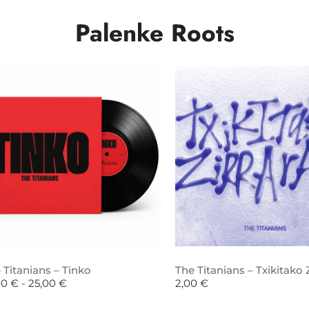
Palenke Roots
 Titanians – Tinko
The Titanians – Txikitako Z
00
€
-
25,00
€
2,00
€