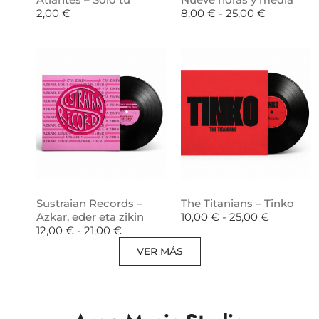
2,00
€
8,00
€
-
25,00
€
Sustraian Records –
The Titanians – Tinko
Azkar, eder eta zikin
10,00
€
-
25,00
€
12,00
€
-
21,00
€
VER MÁS