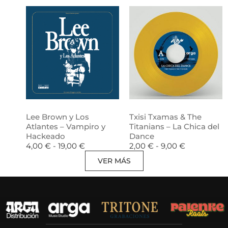
Lee Brown y Los
Txisi Txamas & The
Atlantes – Vampiro y
Titanians – La Chica del
Hackeado
Dance
4,00
€
-
19,00
€
2,00
€
-
9,00
€
VER MÁS