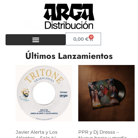
0
0,00
€
Últimos Lanzamientos
Javier Alerta y Los
PPR y Dj Dresss –
Atlantes – Solo tú
Nueve horas y media