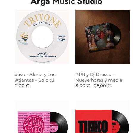
Arga Music Studio
Javier Alerta y Los
PPR y Dj Dresss –
Atlantes – Solo tú
Nueve horas y media
2,00
€
8,00
€
-
25,00
€