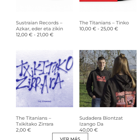
Sustraian Records –
The Titanians – Tinko
Azkar, eder eta zikin
10,00
€
-
25,00
€
12,00
€
-
21,00
€
The Titanians –
Sudadera Biontzat
Txikitako Zirrara
Izango Da
2,00
€
40,00
€
VER MÁS