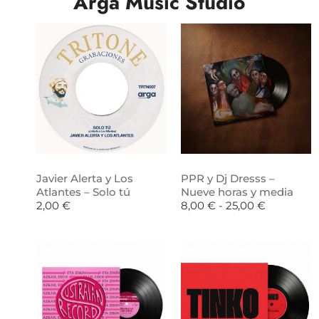
Arga Music Studio
Javier Alerta y Los
PPR y Dj Dresss –
Atlantes – Solo tú
Nueve horas y media
2,00
€
8,00
€
-
25,00
€