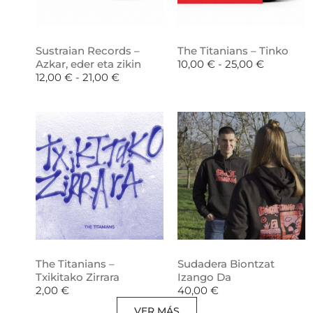
Sustraian Records –
The Titanians – Tinko
Azkar, eder eta zikin
10,00
€
-
25,00
€
12,00
€
-
21,00
€
The Titanians –
Sudadera Biontzat
Txikitako Zirrara
Izango Da
2,00
€
40,00
€
VER MÁS