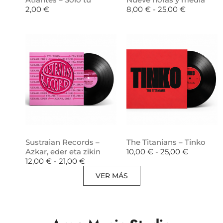
2,00
€
8,00
€
-
25,00
€
Sustraian Records –
The Titanians – Tinko
Azkar, eder eta zikin
10,00
€
-
25,00
€
12,00
€
-
21,00
€
VER MÁS