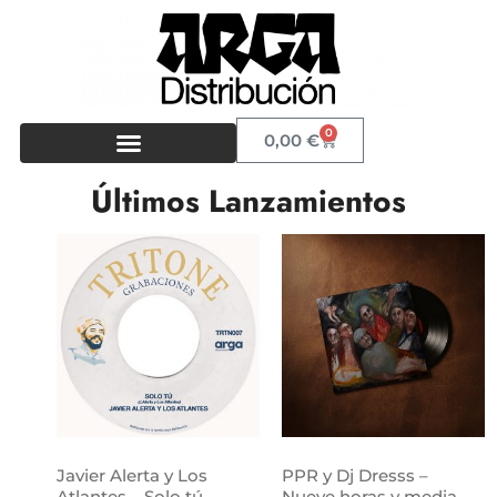
0
0,00
€
Últimos Lanzamientos
Javier Alerta y Los
PPR y Dj Dresss –
Atlantes – Solo tú
Nueve horas y media