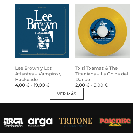
Lee Brown y Los
Txisi Txamas & The
Atlantes – Vampiro y
Titanians – La Chica del
Hackeado
Dance
4,00
€
-
19,00
€
2,00
€
-
9,00
€
VER MÁS