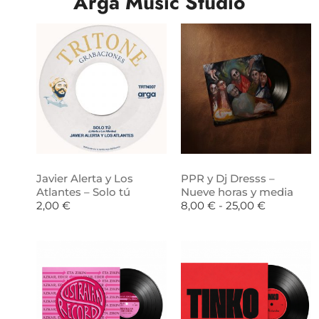
Arga Music Studio
Javier Alerta y Los
PPR y Dj Dresss –
Atlantes – Solo tú
Nueve horas y media
2,00
€
8,00
€
-
25,00
€