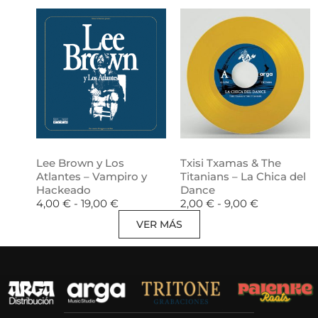
Lee Brown y Los
Txisi Txamas & The
Atlantes – Vampiro y
Titanians – La Chica del
Hackeado
Dance
4,00
€
-
19,00
€
2,00
€
-
9,00
€
VER MÁS