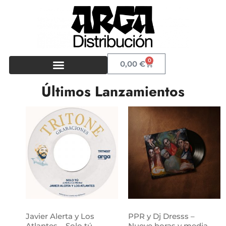
0
0,00
€
Últimos Lanzamientos
Javier Alerta y Los
PPR y Dj Dresss –
Atlantes – Solo tú
Nueve horas y media