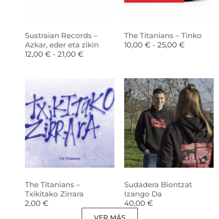
Sustraian Records –
The Titanians – Tinko
Azkar, eder eta zikin
10,00
€
-
25,00
€
12,00
€
-
21,00
€
The Titanians –
Sudadera Biontzat
Txikitako Zirrara
Izango Da
2,00
€
40,00
€
VER MÁS