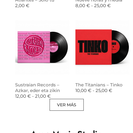
2,00
€
8,00
€
-
25,00
€
Sustraian Records –
The Titanians – Tinko
Azkar, eder eta zikin
10,00
€
-
25,00
€
12,00
€
-
21,00
€
VER MÁS