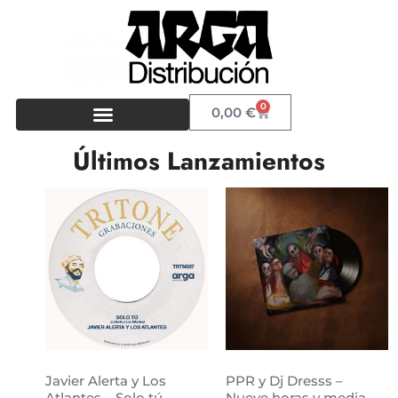
0
0,00
€
Últimos Lanzamientos
Javier Alerta y Los
PPR y Dj Dresss –
Atlantes – Solo tú
Nueve horas y media