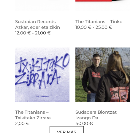
Sustraian Records –
The Titanians – Tinko
Azkar, eder eta zikin
10,00
€
-
25,00
€
12,00
€
-
21,00
€
The Titanians –
Sudadera Biontzat
Txikitako Zirrara
Izango Da
2,00
€
40,00
€
VER MÁS