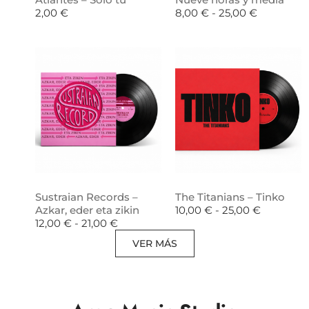
2,00
€
8,00
€
-
25,00
€
Sustraian Records –
The Titanians – Tinko
Azkar, eder eta zikin
10,00
€
-
25,00
€
12,00
€
-
21,00
€
VER MÁS