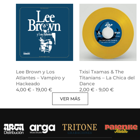
Lee Brown y Los
Txisi Txamas & The
Atlantes – Vampiro y
Titanians – La Chica del
Hackeado
Dance
4,00
€
-
19,00
€
2,00
€
-
9,00
€
VER MÁS