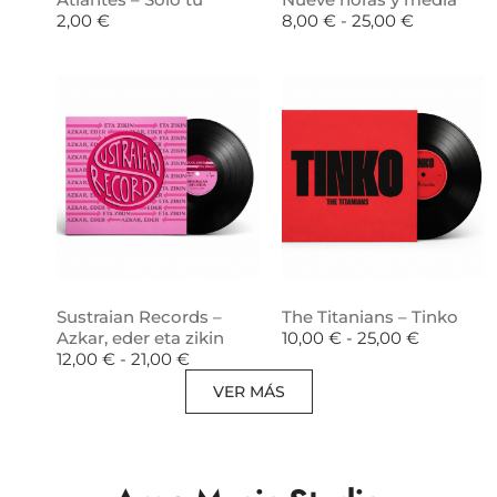
2,00
€
8,00
€
-
25,00
€
Sustraian Records –
The Titanians – Tinko
Azkar, eder eta zikin
10,00
€
-
25,00
€
12,00
€
-
21,00
€
VER MÁS