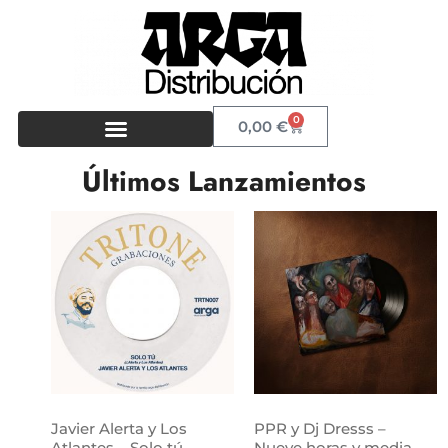
0
0,00
€
Últimos Lanzamientos
Javier Alerta y Los
PPR y Dj Dresss –
Atlantes – Solo tú
Nueve horas y media