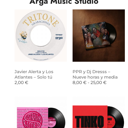
Arga Music Studio
Javier Alerta y Los
PPR y Dj Dresss –
Atlantes – Solo tú
Nueve horas y media
2,00
€
8,00
€
-
25,00
€