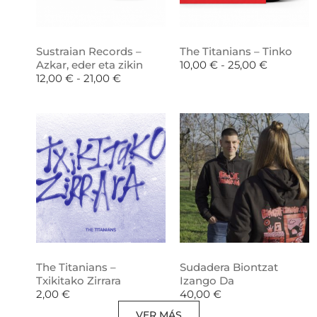
Sustraian Records –
The Titanians – Tinko
Azkar, eder eta zikin
10,00
€
-
25,00
€
12,00
€
-
21,00
€
The Titanians –
Sudadera Biontzat
Txikitako Zirrara
Izango Da
2,00
€
40,00
€
VER MÁS