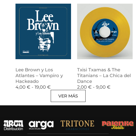
Lee Brown y Los
Txisi Txamas & The
Atlantes – Vampiro y
Titanians – La Chica del
Hackeado
Dance
4,00
€
-
19,00
€
2,00
€
-
9,00
€
VER MÁS