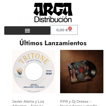
0
0,00
€
Últimos Lanzamientos
Javier Alerta y Los
PPR y Dj Dresss –
Atlantes – Solo tú
Nueve horas y media