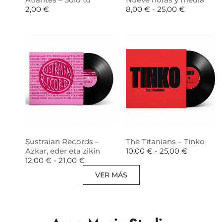
2,00
€
8,00
€
-
25,00
€
Sustraian Records –
The Titanians – Tinko
Azkar, eder eta zikin
10,00
€
-
25,00
€
12,00
€
-
21,00
€
VER MÁS