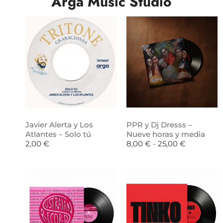
Arga Music Studio
Javier Alerta y Los
PPR y Dj Dresss –
Atlantes – Solo tú
Nueve horas y media
2,00
€
8,00
€
-
25,00
€