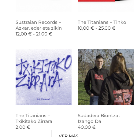
Sustraian Records –
The Titanians – Tinko
Azkar, eder eta zikin
10,00
€
-
25,00
€
12,00
€
-
21,00
€
The Titanians –
Sudadera Biontzat
Txikitako Zirrara
Izango Da
2,00
€
40,00
€
VER MÁS