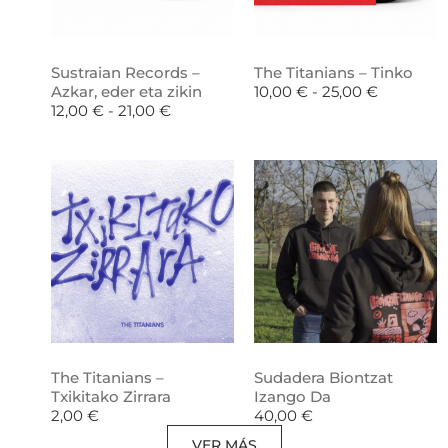
Sustraian Records –
The Titanians – Tinko
Azkar, eder eta zikin
10,00
€
-
25,00
€
12,00
€
-
21,00
€
The Titanians –
Sudadera Biontzat
Txikitako Zirrara
Izango Da
2,00
€
40,00
€
VER MÁS