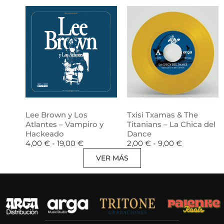
Lee Brown y Los
Txisi Txamas & The
Atlantes – Vampiro y
Titanians – La Chica del
Hackeado
Dance
4,00
€
-
19,00
€
2,00
€
-
9,00
€
VER MÁS