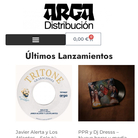
0
0,00
€
Últimos Lanzamientos
Javier Alerta y Los
PPR y Dj Dresss –
Atlantes – Solo tú
Nueve horas y media