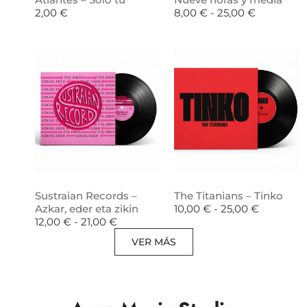
2,00
€
8,00
€
-
25,00
€
Sustraian Records –
The Titanians – Tinko
Azkar, eder eta zikin
10,00
€
-
25,00
€
12,00
€
-
21,00
€
VER MÁS