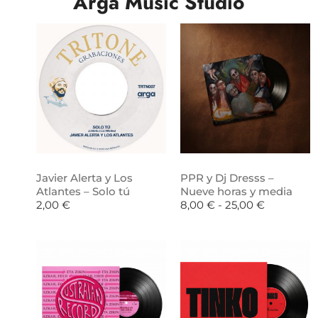
Arga Music Studio
Javier Alerta y Los
PPR y Dj Dresss –
Atlantes – Solo tú
Nueve horas y media
2,00
€
8,00
€
-
25,00
€