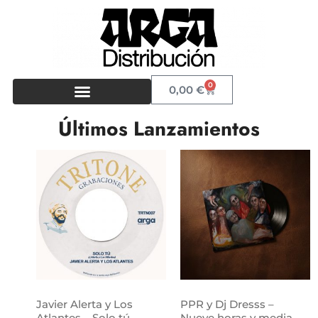
0
0,00
€
Últimos Lanzamientos
Javier Alerta y Los
PPR y Dj Dresss –
Atlantes – Solo tú
Nueve horas y media