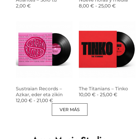
2,00
€
8,00
€
-
25,00
€
Sustraian Records –
The Titanians – Tinko
Azkar, eder eta zikin
10,00
€
-
25,00
€
12,00
€
-
21,00
€
VER MÁS