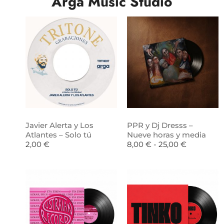
Arga Music Studio
Javier Alerta y Los
PPR y Dj Dresss –
Atlantes – Solo tú
Nueve horas y media
2,00
€
8,00
€
-
25,00
€