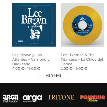
Lee Brown y Los
Txisi Txamas & The
Atlantes – Vampiro y
Titanians – La Chica del
Hackeado
Dance
4,00
€
-
19,00
€
2,00
€
-
9,00
€
VER MÁS