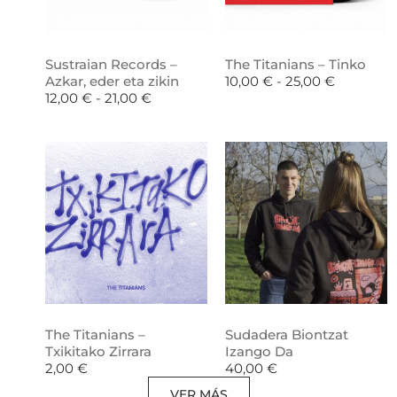
Sustraian Records –
The Titanians – Tinko
Azkar, eder eta zikin
10,00
€
-
25,00
€
12,00
€
-
21,00
€
The Titanians –
Sudadera Biontzat
Txikitako Zirrara
Izango Da
2,00
€
40,00
€
VER MÁS