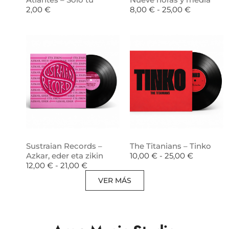
2,00
€
8,00
€
-
25,00
€
Sustraian Records –
The Titanians – Tinko
Azkar, eder eta zikin
10,00
€
-
25,00
€
12,00
€
-
21,00
€
VER MÁS