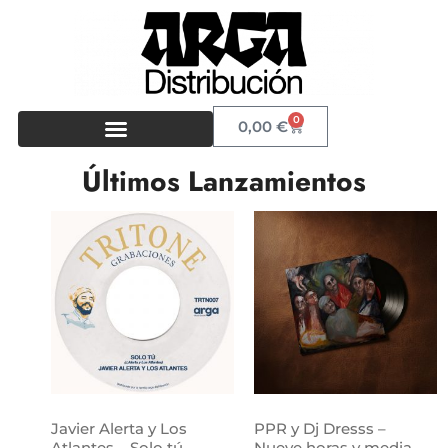
0
0,00
€
Últimos Lanzamientos
Javier Alerta y Los
PPR y Dj Dresss –
Atlantes – Solo tú
Nueve horas y media