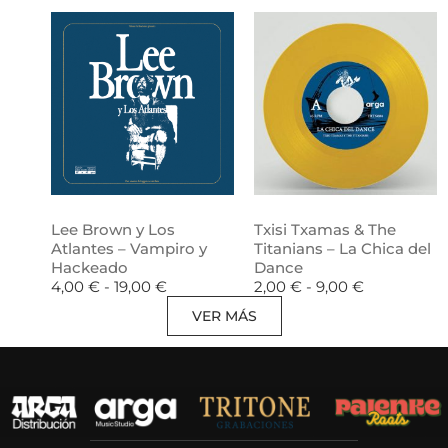
Lee Brown y Los
Txisi Txamas & The
Atlantes – Vampiro y
Titanians – La Chica del
Hackeado
Dance
4,00
€
-
19,00
€
2,00
€
-
9,00
€
VER MÁS