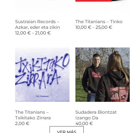
Sustraian Records –
The Titanians – Tinko
Azkar, eder eta zikin
10,00
€
-
25,00
€
12,00
€
-
21,00
€
The Titanians –
Sudadera Biontzat
Txikitako Zirrara
Izango Da
2,00
€
40,00
€
VER MÁS