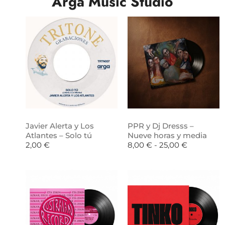
Arga Music Studio
Javier Alerta y Los
PPR y Dj Dresss –
Atlantes – Solo tú
Nueve horas y media
2,00
€
8,00
€
-
25,00
€