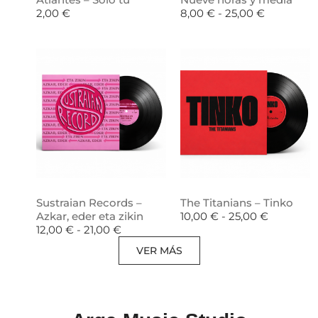
2,00
€
8,00
€
-
25,00
€
Sustraian Records –
The Titanians – Tinko
Azkar, eder eta zikin
10,00
€
-
25,00
€
12,00
€
-
21,00
€
VER MÁS