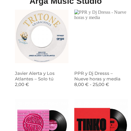
Arga Music Studio
Javier Alerta y Los
PPR y Dj Dresss –
Atlantes – Solo tú
Nueve horas y media
2,00
€
8,00
€
-
25,00
€