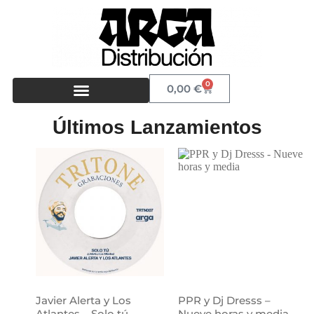
0
0,00
€
Últimos Lanzamientos
Javier Alerta y Los
PPR y Dj Dresss –
Atlantes – Solo tú
Nueve horas y media