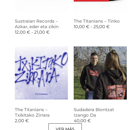
Sustraian Records –
The Titanians – Tinko
Azkar, eder eta zikin
10,00
€
-
25,00
€
12,00
€
-
21,00
€
The Titanians –
Sudadera Biontzat
Txikitako Zirrara
Izango Da
2,00
€
40,00
€
VER MÁS