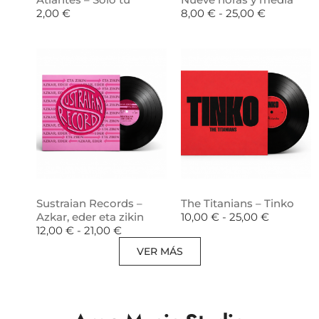
2,00
€
8,00
€
-
25,00
€
Sustraian Records –
The Titanians – Tinko
Azkar, eder eta zikin
10,00
€
-
25,00
€
12,00
€
-
21,00
€
VER MÁS