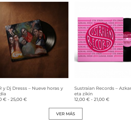
 y Dj Dresss – Nueve horas y
Sustraian Records – Azkar
dia
eta zikin
00
€
-
25,00
€
12,00
€
-
21,00
€
VER MÁS