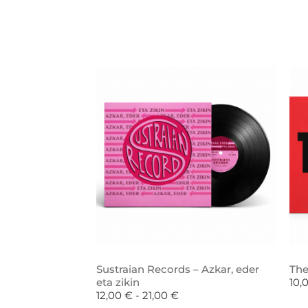
Sustraian Records – Azkar, eder
The
eta zikin
10,
12,00
€
-
21,00
€