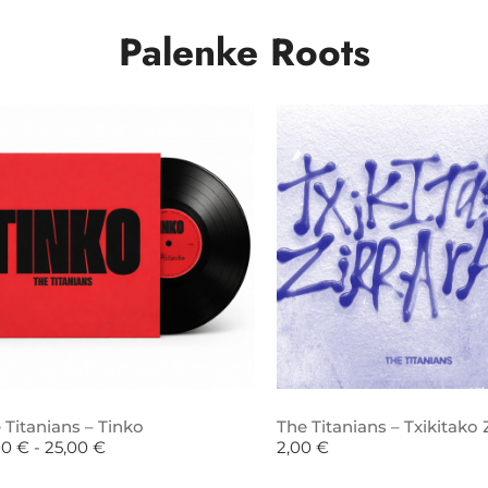
Palenke Roots
 Titanians – Tinko
The Titanians – Txikitako Z
00
€
-
25,00
€
2,00
€