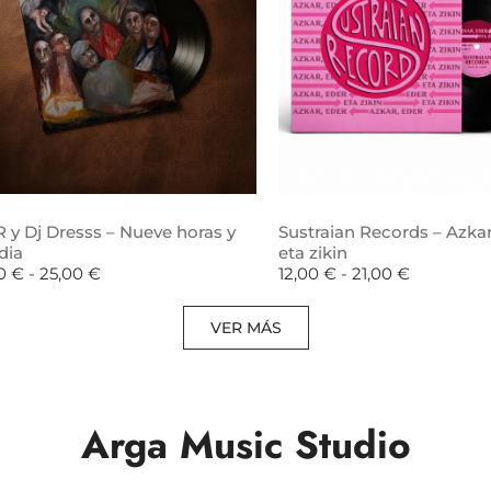
 y Dj Dresss – Nueve horas y
Sustraian Records – Azkar
dia
eta zikin
00
€
-
25,00
€
12,00
€
-
21,00
€
VER MÁS
Arga Music Studio