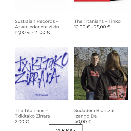
Sustraian Records –
The Titanians – Tinko
Azkar, eder eta zikin
10,00
€
-
25,00
€
12,00
€
-
21,00
€
The Titanians –
Sudadera Biontzat
Txikitako Zirrara
Izango Da
2,00
€
40,00
€
VER MÁS