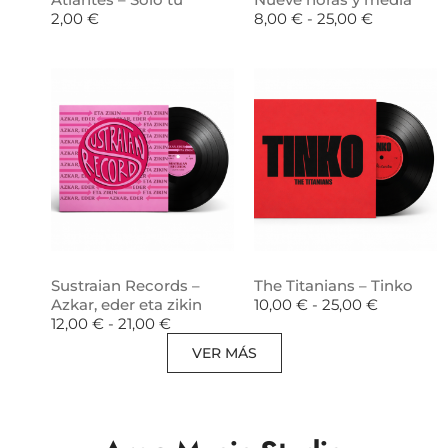
2,00
€
8,00
€
-
25,00
€
Sustraian Records –
The Titanians – Tinko
Azkar, eder eta zikin
10,00
€
-
25,00
€
12,00
€
-
21,00
€
VER MÁS