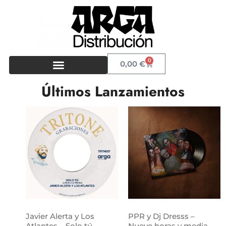
0
0,00
€
Últimos Lanzamientos
Javier Alerta y Los
PPR y Dj Dresss –
Atlantes – Solo tú
Nueve horas y media