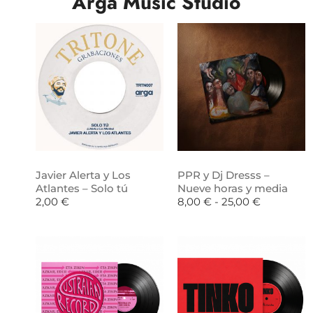
Arga Music Studio
Javier Alerta y Los
PPR y Dj Dresss –
Atlantes – Solo tú
Nueve horas y media
2,00
€
8,00
€
-
25,00
€