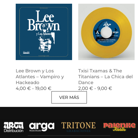
Lee Brown y Los
Txisi Txamas & The
Atlantes – Vampiro y
Titanians – La Chica del
Hackeado
Dance
4,00
€
-
19,00
€
2,00
€
-
9,00
€
VER MÁS