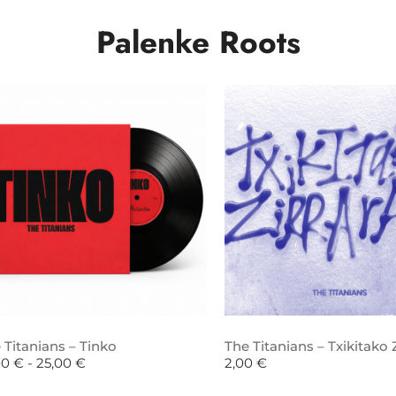
Palenke Roots
 Titanians – Tinko
The Titanians – Txikitako Z
00
€
-
25,00
€
2,00
€