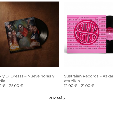
 y Dj Dresss – Nueve horas y
Sustraian Records – Azkar
dia
eta zikin
00
€
-
25,00
€
12,00
€
-
21,00
€
VER MÁS