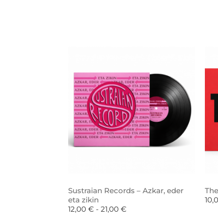
Sustraian Records – Azkar, eder
The
eta zikin
10,
12,00
€
-
21,00
€