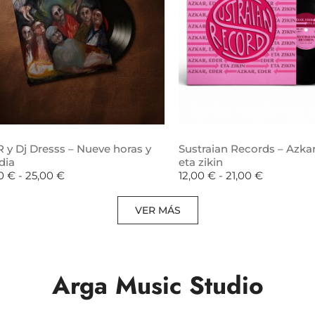
 y Dj Dresss – Nueve horas y
Sustraian Records – Azkar
dia
eta zikin
00
€
-
25,00
€
12,00
€
-
21,00
€
VER MÁS
Arga Music Studio