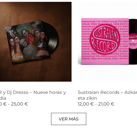
 y Dj Dresss – Nueve horas y
Sustraian Records – Azkar
dia
eta zikin
00
€
-
25,00
€
12,00
€
-
21,00
€
VER MÁS