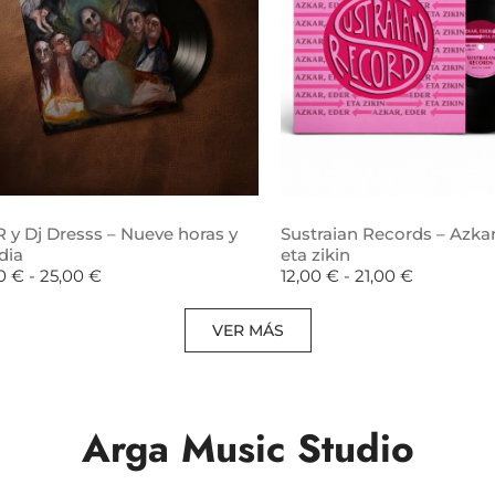
 y Dj Dresss – Nueve horas y
Sustraian Records – Azkar
dia
eta zikin
00
€
-
25,00
€
12,00
€
-
21,00
€
VER MÁS
Arga Music Studio