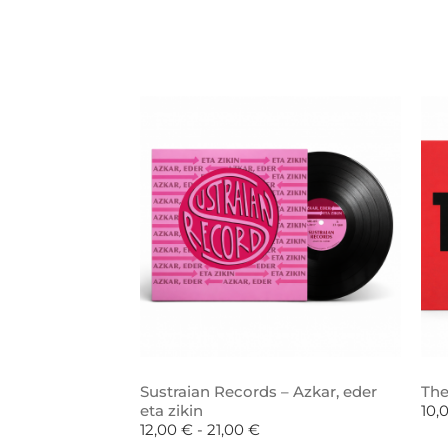
Sustraian Records – Azkar, eder
The
eta zikin
10,
12,00
€
-
21,00
€