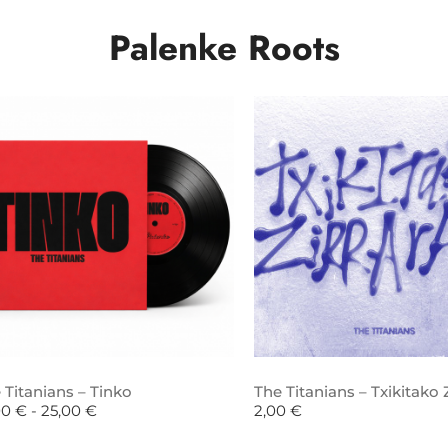
Palenke Roots
 Titanians – Tinko
The Titanians – Txikitako Z
00
€
-
25,00
€
2,00
€