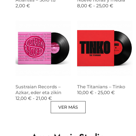
2,00
€
8,00
€
-
25,00
€
Sustraian Records –
The Titanians – Tinko
Azkar, eder eta zikin
10,00
€
-
25,00
€
12,00
€
-
21,00
€
VER MÁS