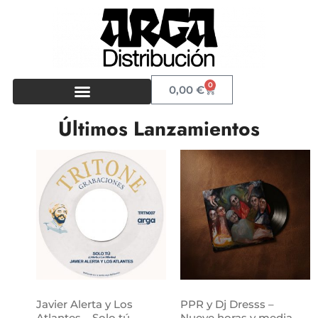
0
0,00
€
Últimos Lanzamientos
Javier Alerta y Los
PPR y Dj Dresss –
Atlantes – Solo tú
Nueve horas y media