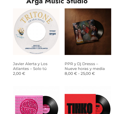
Arga Music Studio
Javier Alerta y Los
PPR y Dj Dresss –
Atlantes – Solo tú
Nueve horas y media
2,00
€
8,00
€
-
25,00
€