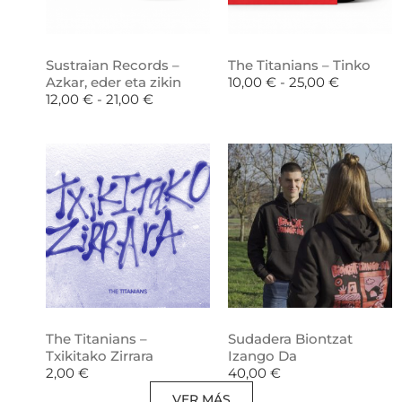
Sustraian Records –
The Titanians – Tinko
Azkar, eder eta zikin
10,00
€
-
25,00
€
12,00
€
-
21,00
€
The Titanians –
Sudadera Biontzat
Txikitako Zirrara
Izango Da
2,00
€
40,00
€
VER MÁS