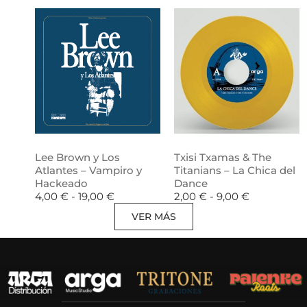
Lee Brown y Los
Txisi Txamas & The
Atlantes – Vampiro y
Titanians – La Chica del
Hackeado
Dance
4,00
€
-
19,00
€
2,00
€
-
9,00
€
VER MÁS