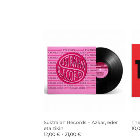
Sustraian Records – Azkar, eder
The
eta zikin
10,
12,00
€
-
21,00
€