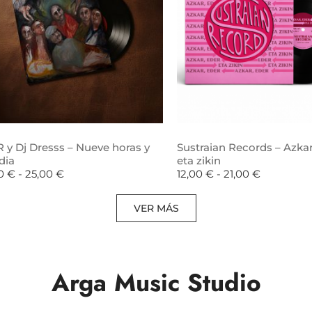
 y Dj Dresss – Nueve horas y
Sustraian Records – Azkar
dia
eta zikin
00
€
-
25,00
€
12,00
€
-
21,00
€
VER MÁS
Arga Music Studio