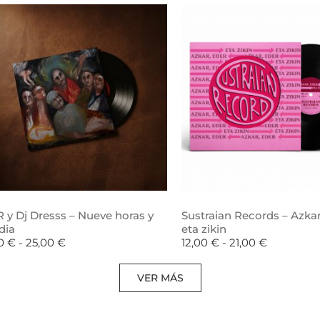
 y Dj Dresss – Nueve horas y
Sustraian Records – Azkar
dia
eta zikin
00
€
-
25,00
€
12,00
€
-
21,00
€
VER MÁS