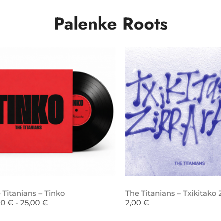
Palenke Roots
 Titanians – Tinko
The Titanians – Txikitako Z
00
€
-
25,00
€
2,00
€