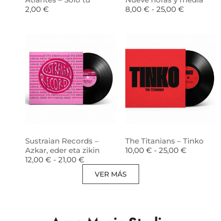
2,00
€
8,00
€
-
25,00
€
Sustraian Records –
The Titanians – Tinko
Azkar, eder eta zikin
10,00
€
-
25,00
€
12,00
€
-
21,00
€
VER MÁS