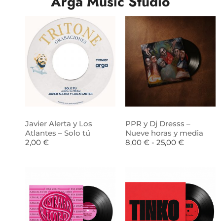
Arga Music Studio
Javier Alerta y Los
PPR y Dj Dresss –
Atlantes – Solo tú
Nueve horas y media
2,00
€
8,00
€
-
25,00
€