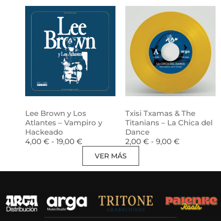
Lee Brown y Los
Txisi Txamas & The
Atlantes – Vampiro y
Titanians – La Chica del
Hackeado
Dance
4,00
€
-
19,00
€
2,00
€
-
9,00
€
VER MÁS