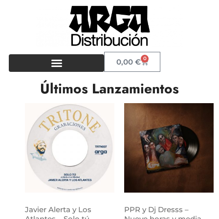
0
0,00
€
Últimos Lanzamientos
Javier Alerta y Los
PPR y Dj Dresss –
Atlantes – Solo tú
Nueve horas y media