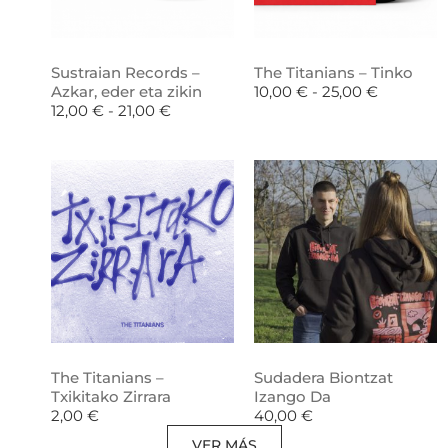
Sustraian Records –
The Titanians – Tinko
Azkar, eder eta zikin
10,00
€
-
25,00
€
12,00
€
-
21,00
€
The Titanians –
Sudadera Biontzat
Txikitako Zirrara
Izango Da
2,00
€
40,00
€
VER MÁS