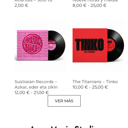
2,00
€
8,00
€
-
25,00
€
Sustraian Records –
The Titanians – Tinko
Azkar, eder eta zikin
10,00
€
-
25,00
€
12,00
€
-
21,00
€
VER MÁS