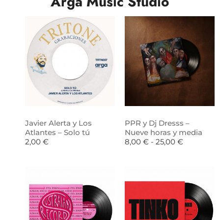
Arga Music Studio
Javier Alerta y Los
PPR y Dj Dresss –
Atlantes – Solo tú
Nueve horas y media
2,00
€
8,00
€
-
25,00
€