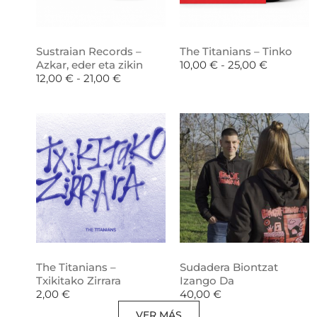
Sustraian Records –
The Titanians – Tinko
Azkar, eder eta zikin
10,00
€
-
25,00
€
12,00
€
-
21,00
€
The Titanians –
Sudadera Biontzat
Txikitako Zirrara
Izango Da
2,00
€
40,00
€
VER MÁS