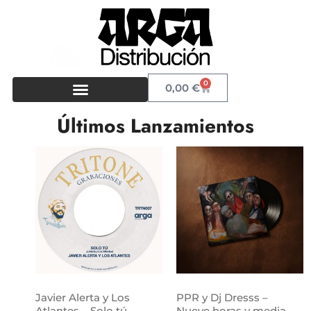
0
0,00
€
Últimos Lanzamientos
Javier Alerta y Los
PPR y Dj Dresss –
Atlantes – Solo tú
Nueve horas y media