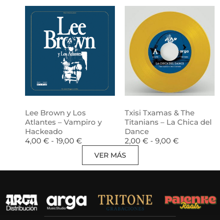
Lee Brown y Los
Txisi Txamas & The
Atlantes – Vampiro y
Titanians – La Chica del
Hackeado
Dance
4,00
€
-
19,00
€
2,00
€
-
9,00
€
VER MÁS