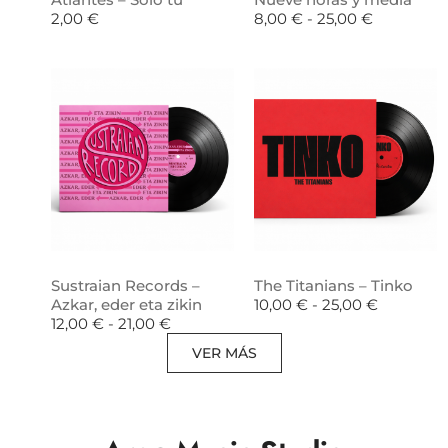
2,00
€
8,00
€
-
25,00
€
Sustraian Records –
The Titanians – Tinko
Azkar, eder eta zikin
10,00
€
-
25,00
€
12,00
€
-
21,00
€
VER MÁS