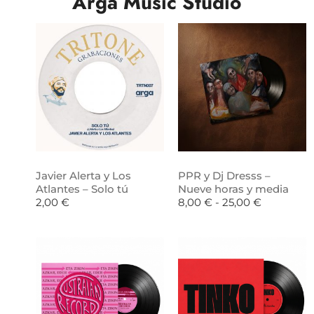
Arga Music Studio
Javier Alerta y Los
PPR y Dj Dresss –
Atlantes – Solo tú
Nueve horas y media
2,00
€
8,00
€
-
25,00
€