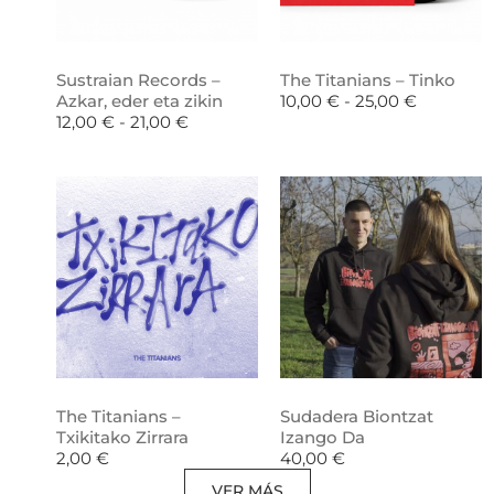
Sustraian Records –
The Titanians – Tinko
Azkar, eder eta zikin
10,00
€
-
25,00
€
12,00
€
-
21,00
€
The Titanians –
Sudadera Biontzat
Txikitako Zirrara
Izango Da
2,00
€
40,00
€
VER MÁS