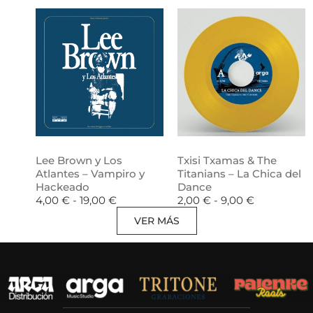
Lee Brown y Los
Txisi Txamas & The
Atlantes – Vampiro y
Titanians – La Chica del
Hackeado
Dance
4,00
€
-
19,00
€
2,00
€
-
9,00
€
VER MÁS