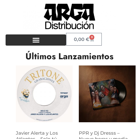
0
0,00
€
Últimos Lanzamientos
Javier Alerta y Los
PPR y Dj Dresss –
Atlantes – Solo tú
Nueve horas y media