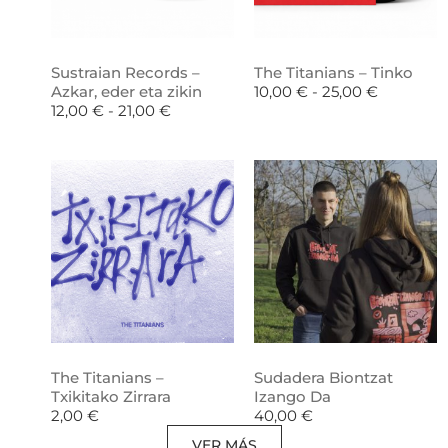
Sustraian Records –
The Titanians – Tinko
Azkar, eder eta zikin
10,00
€
-
25,00
€
12,00
€
-
21,00
€
The Titanians –
Sudadera Biontzat
Txikitako Zirrara
Izango Da
2,00
€
40,00
€
VER MÁS