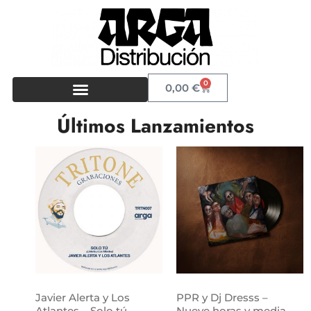
0
0,00
€
Últimos Lanzamientos
Javier Alerta y Los
PPR y Dj Dresss –
Atlantes – Solo tú
Nueve horas y media