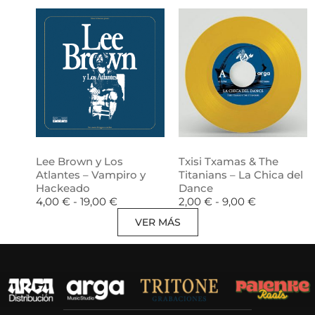
Lee Brown y Los
Txisi Txamas & The
Atlantes – Vampiro y
Titanians – La Chica del
Hackeado
Dance
4,00
€
-
19,00
€
2,00
€
-
9,00
€
VER MÁS