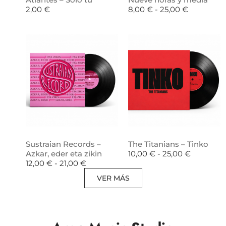
2,00
€
8,00
€
-
25,00
€
Sustraian Records –
The Titanians – Tinko
Azkar, eder eta zikin
10,00
€
-
25,00
€
12,00
€
-
21,00
€
VER MÁS