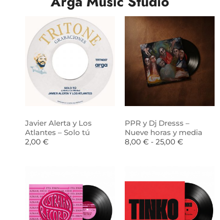
Arga Music Studio
Javier Alerta y Los
PPR y Dj Dresss –
Atlantes – Solo tú
Nueve horas y media
2,00
€
8,00
€
-
25,00
€