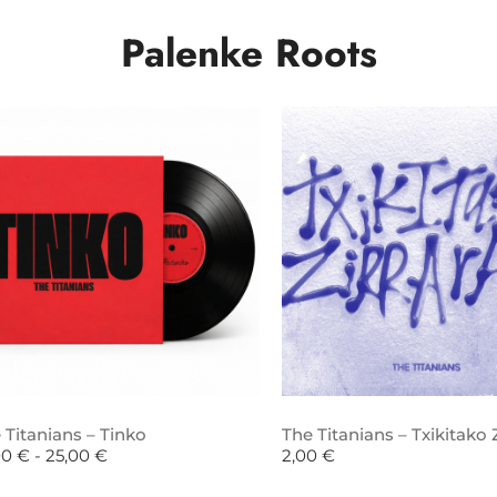
Palenke Roots
 Titanians – Tinko
The Titanians – Txikitako Z
00
€
-
25,00
€
2,00
€