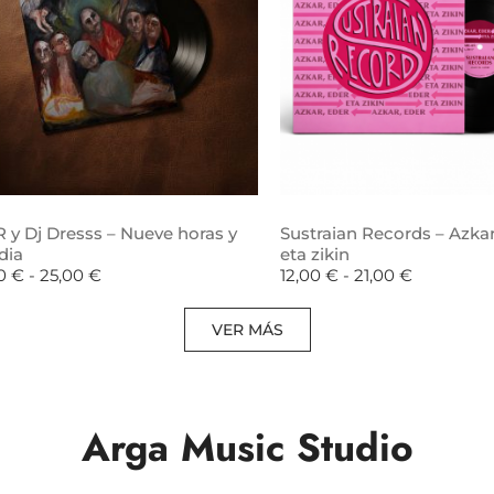
 y Dj Dresss – Nueve horas y
Sustraian Records – Azkar
dia
eta zikin
00
€
-
25,00
€
12,00
€
-
21,00
€
VER MÁS
Arga Music Studio