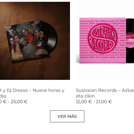
 y Dj Dresss – Nueve horas y
Sustraian Records – Azkar
dia
eta zikin
00
€
-
25,00
€
12,00
€
-
21,00
€
VER MÁS