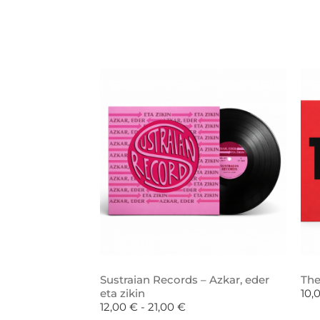
Sustraian Records – Azkar, eder
The
eta zikin
10,
12,00
€
-
21,00
€