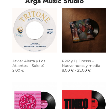
Arga Music Studio
Javier Alerta y Los
PPR y Dj Dresss –
Atlantes – Solo tú
Nueve horas y media
2,00
€
8,00
€
-
25,00
€