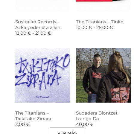
Sustraian Records –
The Titanians – Tinko
Azkar, eder eta zikin
10,00
€
-
25,00
€
12,00
€
-
21,00
€
The Titanians –
Sudadera Biontzat
Txikitako Zirrara
Izango Da
2,00
€
40,00
€
VER MÁS