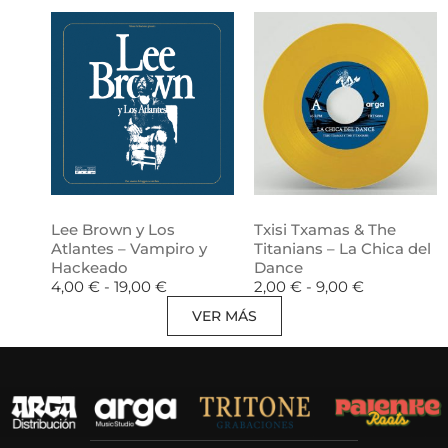
Lee Brown y Los
Txisi Txamas & The
Atlantes – Vampiro y
Titanians – La Chica del
Hackeado
Dance
4,00
€
-
19,00
€
2,00
€
-
9,00
€
VER MÁS