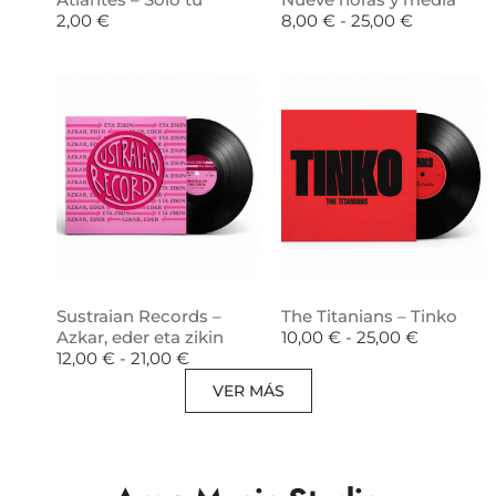
2,00
€
8,00
€
-
25,00
€
Sustraian Records –
The Titanians – Tinko
Azkar, eder eta zikin
10,00
€
-
25,00
€
12,00
€
-
21,00
€
VER MÁS