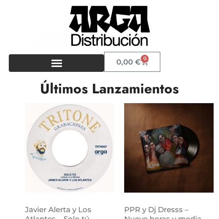
0
0,00
€
Últimos Lanzamientos
Javier Alerta y Los
PPR y Dj Dresss –
Atlantes – Solo tú
Nueve horas y media