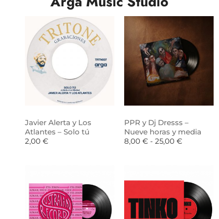
Arga Music Studio
Javier Alerta y Los
PPR y Dj Dresss –
Atlantes – Solo tú
Nueve horas y media
2,00
€
8,00
€
-
25,00
€