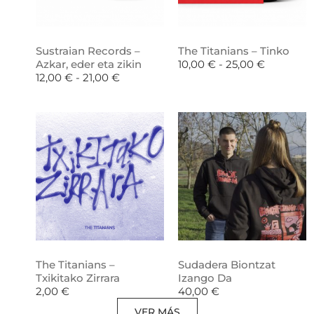
Sustraian Records –
The Titanians – Tinko
Azkar, eder eta zikin
10,00
€
-
25,00
€
12,00
€
-
21,00
€
The Titanians –
Sudadera Biontzat
Txikitako Zirrara
Izango Da
2,00
€
40,00
€
VER MÁS