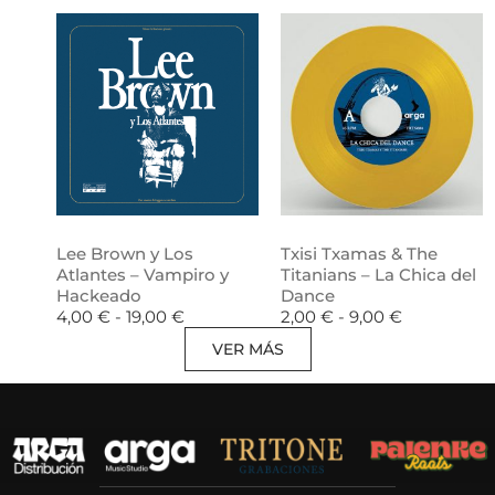
Lee Brown y Los
Txisi Txamas & The
Atlantes – Vampiro y
Titanians – La Chica del
Hackeado
Dance
4,00
€
-
19,00
€
2,00
€
-
9,00
€
VER MÁS