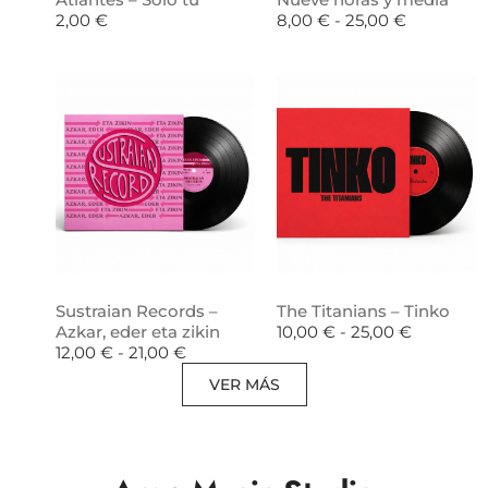
2,00
€
8,00
€
-
25,00
€
Sustraian Records –
The Titanians – Tinko
Azkar, eder eta zikin
10,00
€
-
25,00
€
12,00
€
-
21,00
€
VER MÁS