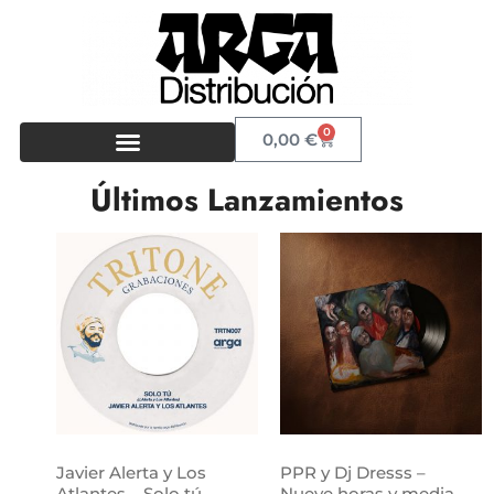
0
0,00
€
Últimos Lanzamientos
Javier Alerta y Los
PPR y Dj Dresss –
Atlantes – Solo tú
Nueve horas y media