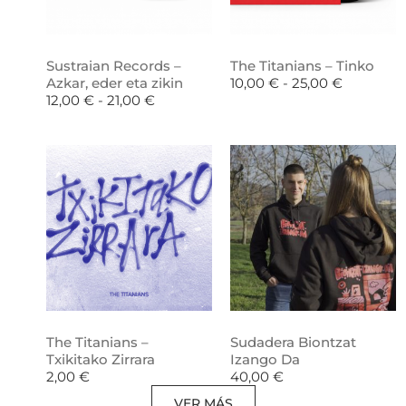
Sustraian Records –
The Titanians – Tinko
Azkar, eder eta zikin
10,00
€
-
25,00
€
12,00
€
-
21,00
€
The Titanians –
Sudadera Biontzat
Txikitako Zirrara
Izango Da
2,00
€
40,00
€
VER MÁS