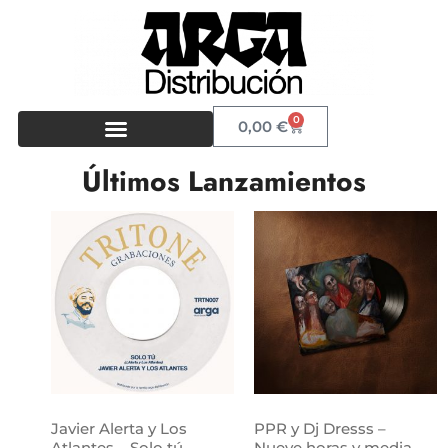
0
0,00
€
Últimos Lanzamientos
Javier Alerta y Los
PPR y Dj Dresss –
Atlantes – Solo tú
Nueve horas y media