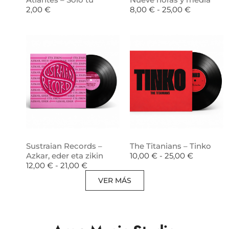
2,00
€
8,00
€
-
25,00
€
Sustraian Records –
The Titanians – Tinko
Azkar, eder eta zikin
10,00
€
-
25,00
€
12,00
€
-
21,00
€
VER MÁS