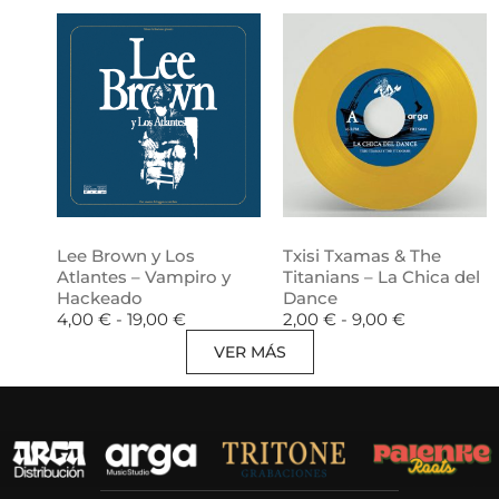
Lee Brown y Los
Txisi Txamas & The
Atlantes – Vampiro y
Titanians – La Chica del
Hackeado
Dance
4,00
€
-
19,00
€
2,00
€
-
9,00
€
VER MÁS