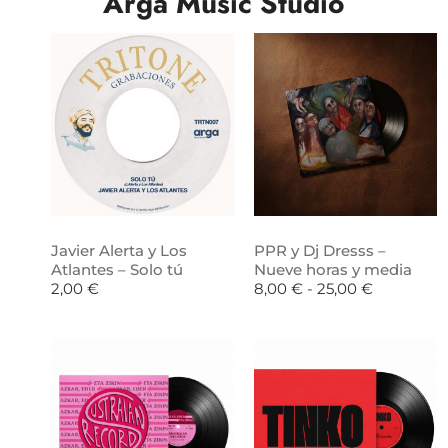
Arga Music Studio
Javier Alerta y Los
PPR y Dj Dresss –
Atlantes – Solo tú
Nueve horas y media
2,00
€
8,00
€
-
25,00
€