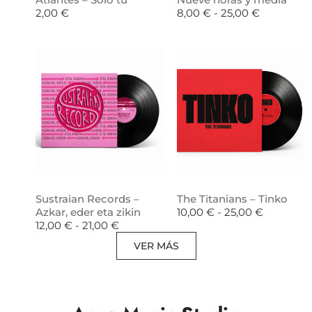
2,00
€
8,00
€
-
25,00
€
Sustraian Records –
The Titanians – Tinko
Azkar, eder eta zikin
10,00
€
-
25,00
€
12,00
€
-
21,00
€
VER MÁS