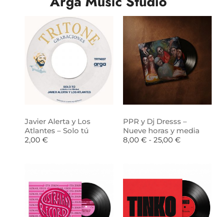
Arga Music Studio
Javier Alerta y Los
PPR y Dj Dresss –
Atlantes – Solo tú
Nueve horas y media
2,00
€
8,00
€
-
25,00
€