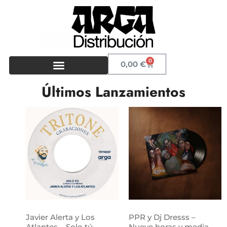
0
0,00
€
Últimos Lanzamientos
Javier Alerta y Los
PPR y Dj Dresss –
Atlantes – Solo tú
Nueve horas y media