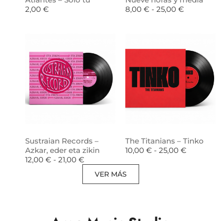
2,00
€
8,00
€
-
25,00
€
Sustraian Records –
The Titanians – Tinko
Azkar, eder eta zikin
10,00
€
-
25,00
€
12,00
€
-
21,00
€
VER MÁS