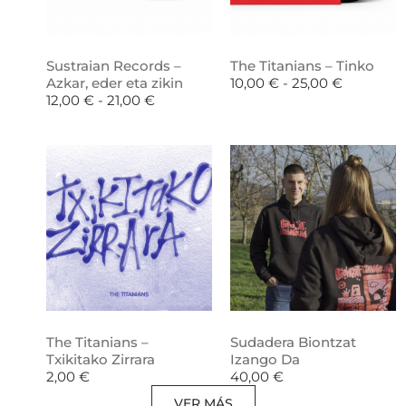
Sustraian Records –
The Titanians – Tinko
Azkar, eder eta zikin
10,00
€
-
25,00
€
12,00
€
-
21,00
€
The Titanians –
Sudadera Biontzat
Txikitako Zirrara
Izango Da
2,00
€
40,00
€
VER MÁS