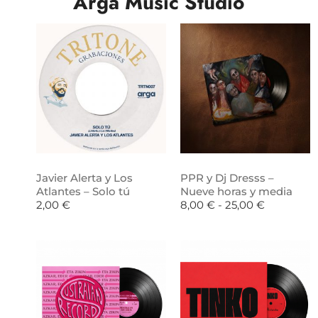
Arga Music Studio
Javier Alerta y Los
PPR y Dj Dresss –
Atlantes – Solo tú
Nueve horas y media
2,00
€
8,00
€
-
25,00
€