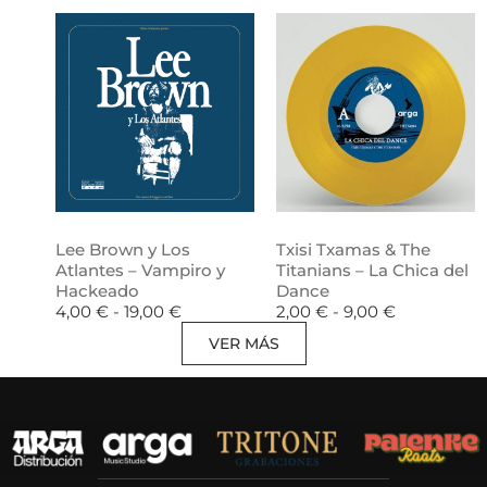
Lee Brown y Los
Txisi Txamas & The
Atlantes – Vampiro y
Titanians – La Chica del
Hackeado
Dance
4,00
€
-
19,00
€
2,00
€
-
9,00
€
VER MÁS