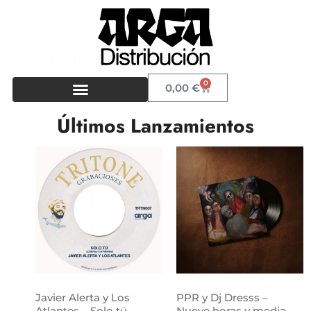
0
0,00
€
Últimos Lanzamientos
Javier Alerta y Los
PPR y Dj Dresss –
Atlantes – Solo tú
Nueve horas y media