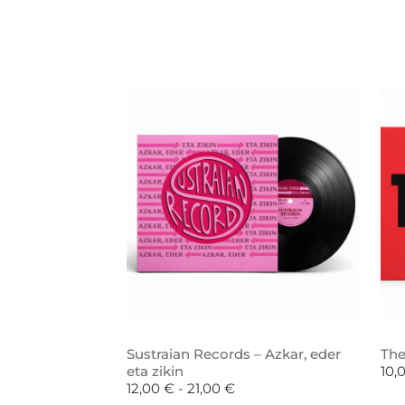
Sustraian Records – Azkar, eder
The
eta zikin
10,
12,00
€
-
21,00
€