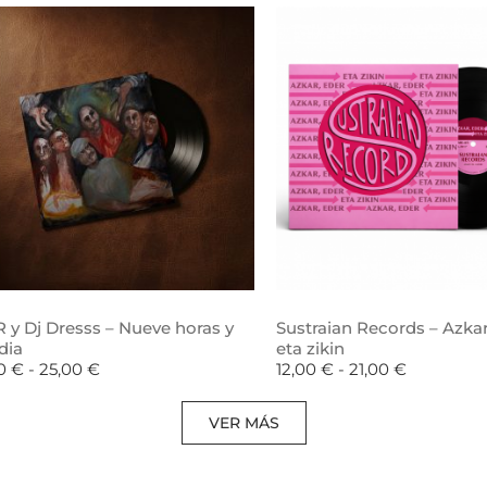
 y Dj Dresss – Nueve horas y
Sustraian Records – Azkar
dia
eta zikin
00
€
-
25,00
€
12,00
€
-
21,00
€
VER MÁS