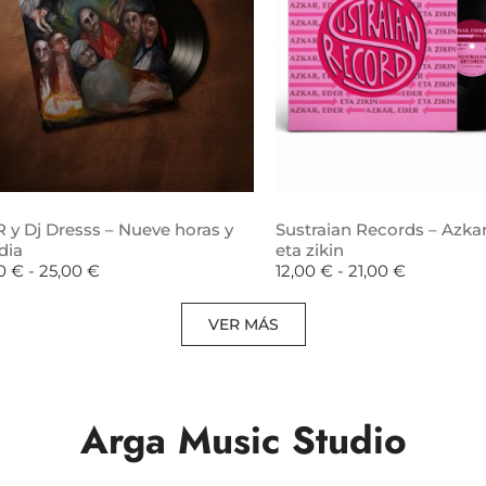
 y Dj Dresss – Nueve horas y
Sustraian Records – Azkar
dia
eta zikin
00
€
-
25,00
€
12,00
€
-
21,00
€
VER MÁS
Arga Music Studio