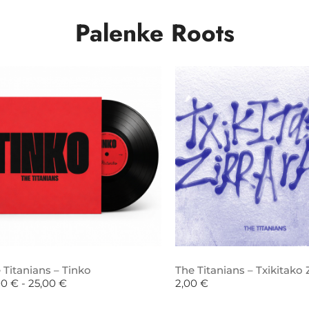
Palenke Roots
 Titanians – Tinko
The Titanians – Txikitako Z
00
€
-
25,00
€
2,00
€