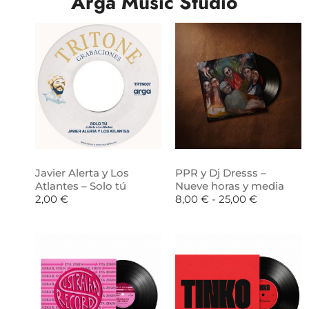
Arga Music Studio
Javier Alerta y Los
PPR y Dj Dresss –
Atlantes – Solo tú
Nueve horas y media
2,00
€
8,00
€
-
25,00
€