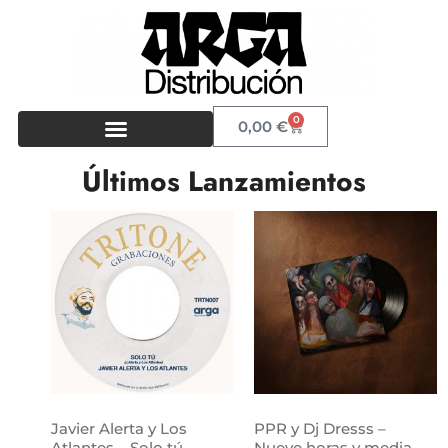
0
0,00
€
Últimos Lanzamientos
Javier Alerta y Los
PPR y Dj Dresss –
Atlantes – Solo tú
Nueve horas y media