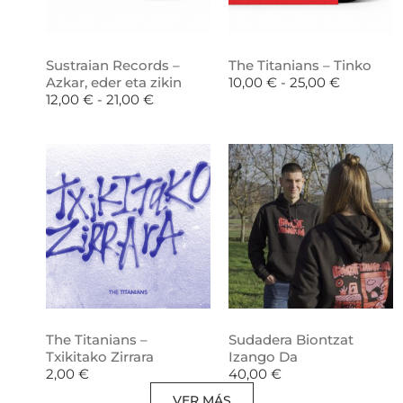
Sustraian Records –
The Titanians – Tinko
Azkar, eder eta zikin
10,00
€
-
25,00
€
12,00
€
-
21,00
€
The Titanians –
Sudadera Biontzat
Txikitako Zirrara
Izango Da
2,00
€
40,00
€
VER MÁS