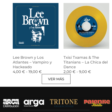
Lee Brown y Los
Txisi Txamas & The
Atlantes – Vampiro y
Titanians – La Chica del
Hackeado
Dance
4,00
€
-
19,00
€
2,00
€
-
9,00
€
VER MÁS