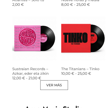
2,00
€
8,00
€
-
25,00
€
Sustraian Records –
The Titanians – Tinko
Azkar, eder eta zikin
10,00
€
-
25,00
€
12,00
€
-
21,00
€
VER MÁS