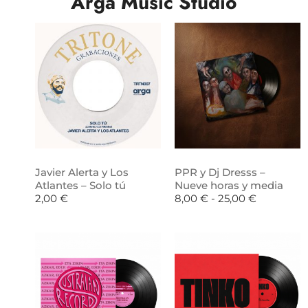
Arga Music Studio
Javier Alerta y Los
PPR y Dj Dresss –
Atlantes – Solo tú
Nueve horas y media
2,00
€
8,00
€
-
25,00
€