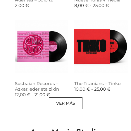
2,00
€
8,00
€
-
25,00
€
Sustraian Records –
The Titanians – Tinko
Azkar, eder eta zikin
10,00
€
-
25,00
€
12,00
€
-
21,00
€
VER MÁS