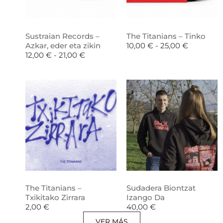
Sustraian Records –
The Titanians – Tinko
Azkar, eder eta zikin
10,00
€
-
25,00
€
12,00
€
-
21,00
€
The Titanians –
Sudadera Biontzat
Txikitako Zirrara
Izango Da
2,00
€
40,00
€
VER MÁS