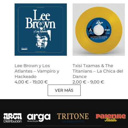
Lee Brown y Los
Txisi Txamas & The
Atlantes – Vampiro y
Titanians – La Chica del
Hackeado
Dance
4,00
€
-
19,00
€
2,00
€
-
9,00
€
VER MÁS