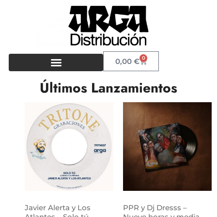
0
0,00
€
Últimos Lanzamientos
Javier Alerta y Los
PPR y Dj Dresss –
Atlantes – Solo tú
Nueve horas y media