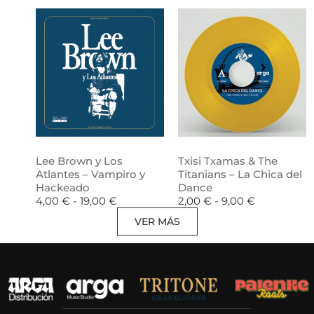
Lee Brown y Los
Txisi Txamas & The
Atlantes – Vampiro y
Titanians – La Chica del
Hackeado
Dance
4,00
€
-
19,00
€
2,00
€
-
9,00
€
VER MÁS