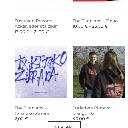
Sustraian Records –
The Titanians – Tinko
Azkar, eder eta zikin
10,00
€
-
25,00
€
12,00
€
-
21,00
€
The Titanians –
Sudadera Biontzat
Txikitako Zirrara
Izango Da
2,00
€
40,00
€
VER MÁS