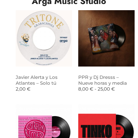
Arga Music Studio
Javier Alerta y Los
PPR y Dj Dresss –
Atlantes – Solo tú
Nueve horas y media
2,00
€
8,00
€
-
25,00
€