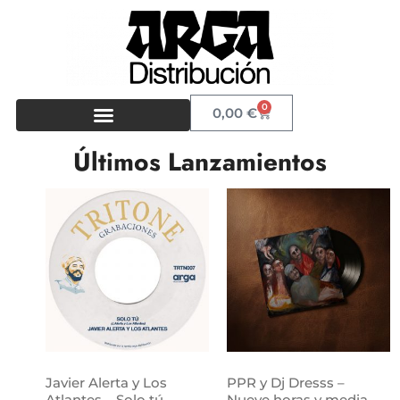
0
0,00
€
Últimos Lanzamientos
Javier Alerta y Los
PPR y Dj Dresss –
Atlantes – Solo tú
Nueve horas y media