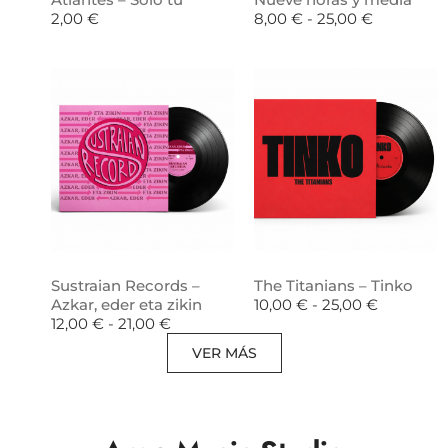
2,00
€
8,00
€
-
25,00
€
Sustraian Records –
The Titanians – Tinko
Azkar, eder eta zikin
10,00
€
-
25,00
€
12,00
€
-
21,00
€
VER MÁS