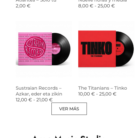
2,00
€
8,00
€
-
25,00
€
Sustraian Records –
The Titanians – Tinko
Azkar, eder eta zikin
10,00
€
-
25,00
€
12,00
€
-
21,00
€
VER MÁS