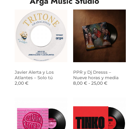
Arga Music Studio
Javier Alerta y Los
PPR y Dj Dresss –
Atlantes – Solo tú
Nueve horas y media
2,00
€
8,00
€
-
25,00
€