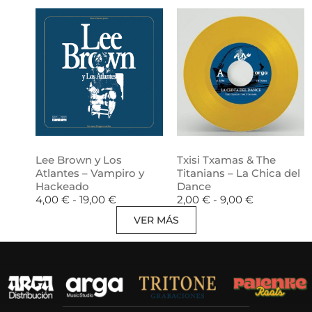
Lee Brown y Los
Txisi Txamas & The
Atlantes – Vampiro y
Titanians – La Chica del
Hackeado
Dance
4,00
€
-
19,00
€
2,00
€
-
9,00
€
VER MÁS