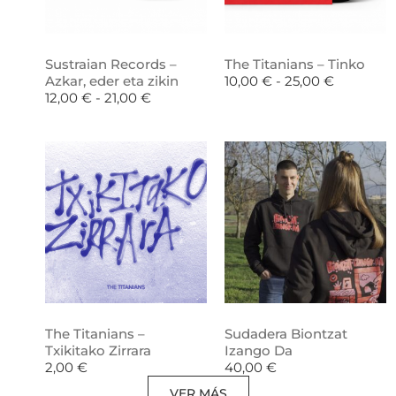
Sustraian Records –
The Titanians – Tinko
Azkar, eder eta zikin
10,00
€
-
25,00
€
12,00
€
-
21,00
€
The Titanians –
Sudadera Biontzat
Txikitako Zirrara
Izango Da
2,00
€
40,00
€
VER MÁS