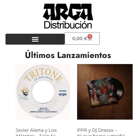
0
0,00
€
Últimos Lanzamientos
Javier Alerta y Los
PPR y Dj Dresss –
Atlantes – Solo tú
Nueve horas y media