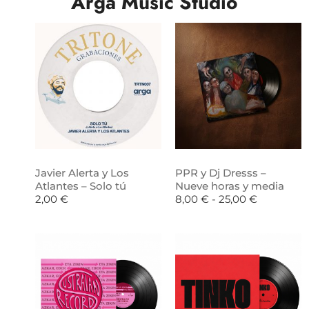
Arga Music Studio
Javier Alerta y Los
PPR y Dj Dresss –
Atlantes – Solo tú
Nueve horas y media
2,00
€
8,00
€
-
25,00
€