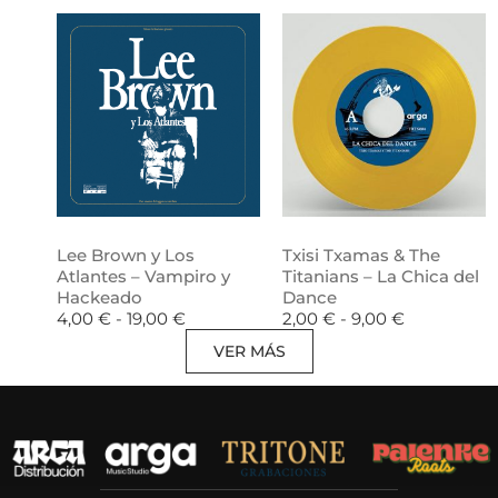
Lee Brown y Los
Txisi Txamas & The
Atlantes – Vampiro y
Titanians – La Chica del
Hackeado
Dance
4,00
€
-
19,00
€
2,00
€
-
9,00
€
VER MÁS