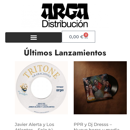
0
0,00
€
Últimos Lanzamientos
Javier Alerta y Los
PPR y Dj Dresss –
Atlantes – Solo tú
Nueve horas y media