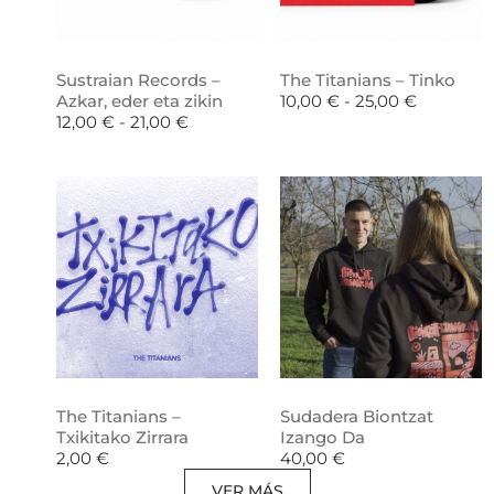
Sustraian Records –
The Titanians – Tinko
Azkar, eder eta zikin
10,00
€
-
25,00
€
12,00
€
-
21,00
€
The Titanians –
Sudadera Biontzat
Txikitako Zirrara
Izango Da
2,00
€
40,00
€
VER MÁS