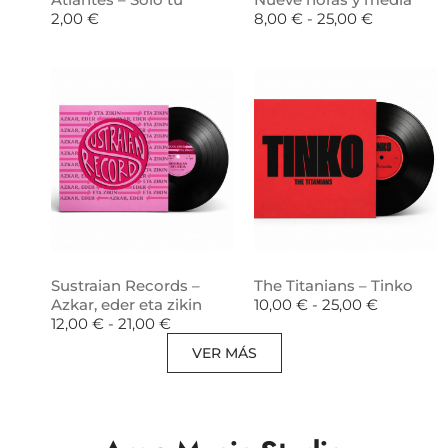
2,00
€
8,00
€
-
25,00
€
Sustraian Records –
The Titanians – Tinko
Azkar, eder eta zikin
10,00
€
-
25,00
€
12,00
€
-
21,00
€
VER MÁS