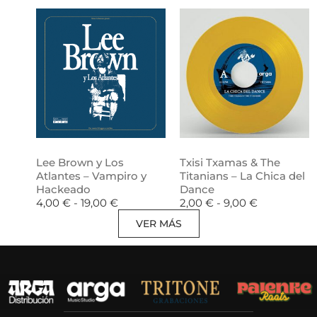
Lee Brown y Los
Txisi Txamas & The
Atlantes – Vampiro y
Titanians – La Chica del
Hackeado
Dance
4,00
€
-
19,00
€
2,00
€
-
9,00
€
VER MÁS