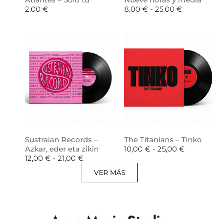
2,00
€
8,00
€
-
25,00
€
Sustraian Records –
The Titanians – Tinko
Azkar, eder eta zikin
10,00
€
-
25,00
€
12,00
€
-
21,00
€
VER MÁS