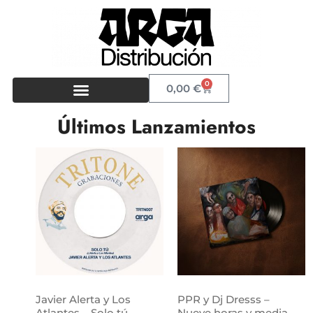
0
0,00
€
Últimos Lanzamientos
Javier Alerta y Los
PPR y Dj Dresss –
Atlantes – Solo tú
Nueve horas y media