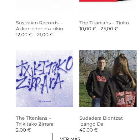
Sustraian Records –
The Titanians – Tinko
Azkar, eder eta zikin
10,00
€
-
25,00
€
12,00
€
-
21,00
€
The Titanians –
Sudadera Biontzat
Txikitako Zirrara
Izango Da
2,00
€
40,00
€
VER MÁS