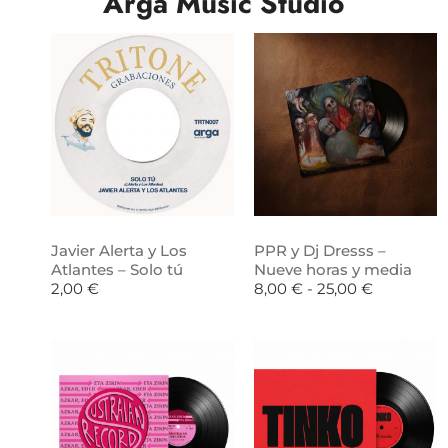
Arga Music Studio
Javier Alerta y Los
PPR y Dj Dresss –
Atlantes – Solo tú
Nueve horas y media
2,00
€
8,00
€
-
25,00
€