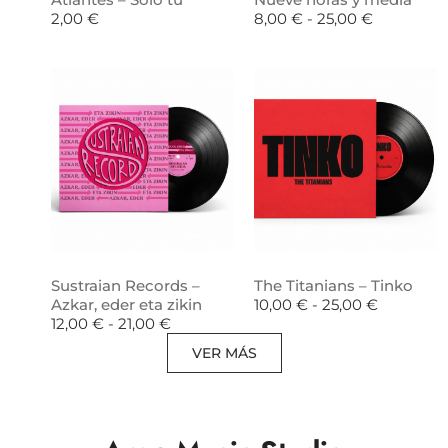
2,00
€
8,00
€
-
25,00
€
Sustraian Records –
The Titanians – Tinko
Azkar, eder eta zikin
10,00
€
-
25,00
€
12,00
€
-
21,00
€
VER MÁS