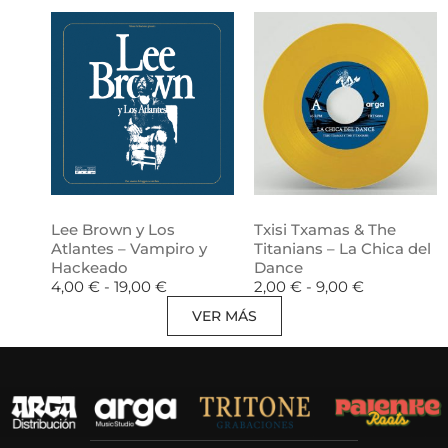
Lee Brown y Los
Txisi Txamas & The
Atlantes – Vampiro y
Titanians – La Chica del
Hackeado
Dance
4,00
€
-
19,00
€
2,00
€
-
9,00
€
VER MÁS