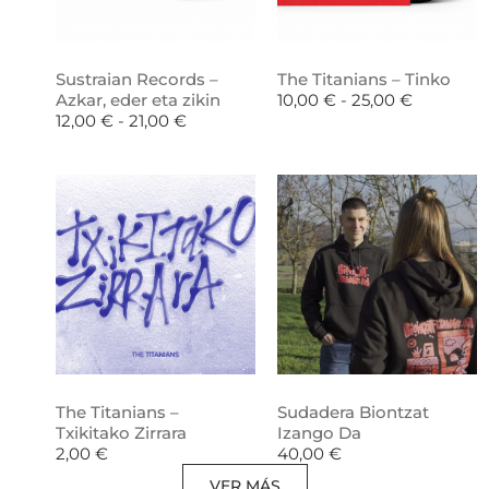
Sustraian Records –
The Titanians – Tinko
Azkar, eder eta zikin
10,00
€
-
25,00
€
12,00
€
-
21,00
€
The Titanians –
Sudadera Biontzat
Txikitako Zirrara
Izango Da
2,00
€
40,00
€
VER MÁS