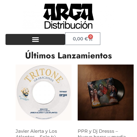
0
0,00
€
Últimos Lanzamientos
Javier Alerta y Los
PPR y Dj Dresss –
Atlantes – Solo tú
Nueve horas y media