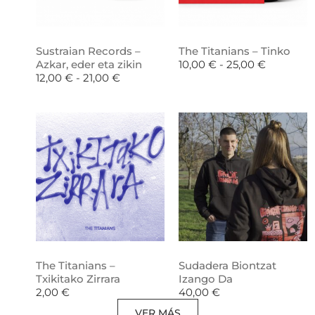
Sustraian Records –
The Titanians – Tinko
Azkar, eder eta zikin
10,00
€
-
25,00
€
12,00
€
-
21,00
€
The Titanians –
Sudadera Biontzat
Txikitako Zirrara
Izango Da
2,00
€
40,00
€
VER MÁS