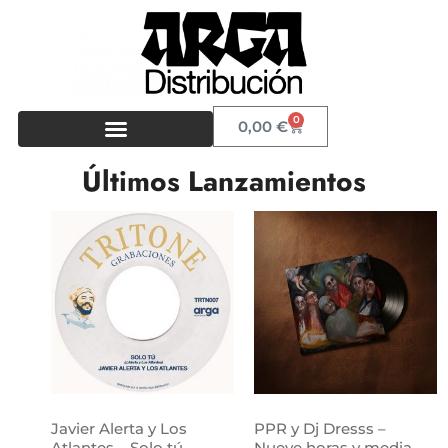
0
0,00
€
Últimos Lanzamientos
Javier Alerta y Los
PPR y Dj Dresss –
Atlantes – Solo tú
Nueve horas y media