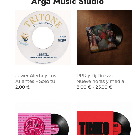
Arga Music Studio
Javier Alerta y Los
PPR y Dj Dresss –
Atlantes – Solo tú
Nueve horas y media
2,00
€
8,00
€
-
25,00
€