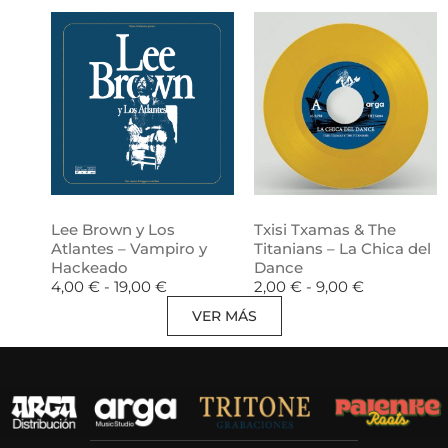
Lee Brown y Los
Txisi Txamas & The
Atlantes – Vampiro y
Titanians – La Chica del
Hackeado
Dance
4,00
€
-
19,00
€
2,00
€
-
9,00
€
VER MÁS