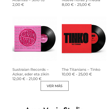
2,00
€
8,00
€
-
25,00
€
Sustraian Records –
The Titanians – Tinko
Azkar, eder eta zikin
10,00
€
-
25,00
€
12,00
€
-
21,00
€
VER MÁS