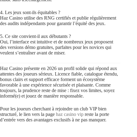
4. Les jeux sont-ils équitables ?
Haz Casino utilise des RNG certifiés et publie régulièrement
des audits indépendants pour garantir l’équité des jeux.
5. Ce site convient-il aux débutants ?
Oui, l’interface est intuitive et de nombreux jeux proposent
des versions démo gratuites, parfaites pour les novices qui
veulent s’entraîner avant de miser.
Haz Casino présente en 2026 un profil solide qui répond aux
attentes des joueurs sérieux. Licence fiable, catalogue étendu,
bonus clairs et support efficace forment un écosystème
favorable à une expérience sécurisée et plaisante. Comme
toujours, la prudence reste de mise : fixez vos limites, soyez
informé(e) et jouez de manière responsable.
Pour les joueurs cherchant à rejoindre un club VIP bien
structuré, le lien vers la page
haz casino vip
reste la porte
d’entrée vers des avantages exclusifs à ne pas manquer.