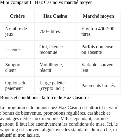
Mini-comparatif : Haz Casino vs marché moyen
Critère
Haz Casino
Marché moyen
Nombre de
Environ 400-500
700+ titres
jeux
titres
Oui, licence
Parfois douteuse
Licence
reconnue
ou absente
Support
Multilingue,
Variable, souvent
client
réactif
lent
Options de
Large palette
Paiements limités
paiement
(crypto incl.)
Bonus et conditions : la force de Haz Casino ?
Le programme de bonus chez Haz Casino est attractif et varié
: bonus de bienvenue, promotions régulières, cashback et
avantages dédiés aux membres VIP. Cependant, comme
partout, il faut lire attentivement les conditions de mise. Ici, le
wagering est souvent aligné avec les standards du marché, ni
abusif ni trop laxiste.