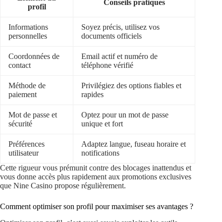
Conseils pratiques
profil
Informations
Soyez précis, utilisez vos
personnelles
documents officiels
Coordonnées de
Email actif et numéro de
contact
téléphone vérifié
Méthode de
Privilégiez des options fiables et
paiement
rapides
Mot de passe et
Optez pour un mot de passe
sécurité
unique et fort
Préférences
Adaptez langue, fuseau horaire et
utilisateur
notifications
Cette rigueur vous prémunit contre des blocages inattendus et
vous donne accès plus rapidement aux promotions exclusives
que Nine Casino propose régulièrement.
Comment optimiser son profil pour maximiser ses avantages ?