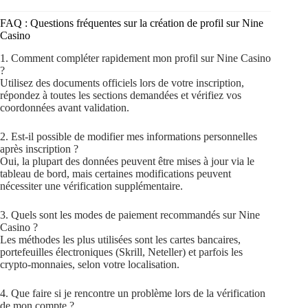
FAQ : Questions fréquentes sur la création de profil sur Nine
Casino
1. Comment compléter rapidement mon profil sur Nine Casino
?
Utilisez des documents officiels lors de votre inscription,
répondez à toutes les sections demandées et vérifiez vos
coordonnées avant validation.
2. Est-il possible de modifier mes informations personnelles
après inscription ?
Oui, la plupart des données peuvent être mises à jour via le
tableau de bord, mais certaines modifications peuvent
nécessiter une vérification supplémentaire.
3. Quels sont les modes de paiement recommandés sur Nine
Casino ?
Les méthodes les plus utilisées sont les cartes bancaires,
portefeuilles électroniques (Skrill, Neteller) et parfois les
crypto-monnaies, selon votre localisation.
4. Que faire si je rencontre un problème lors de la vérification
de mon compte ?